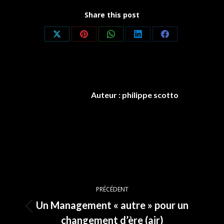
Share this post
Partager
Partager
Partager
Partager
Partager
sur
sur
sur
sur
sur
X
Pinterest
WhatsApp
LinkedIn
Facebook
Auteur :
philippe scotto
Navigation
PRÉCÉDENT
article
Un Management « autre » pour un
Article
changement d’ère (air)