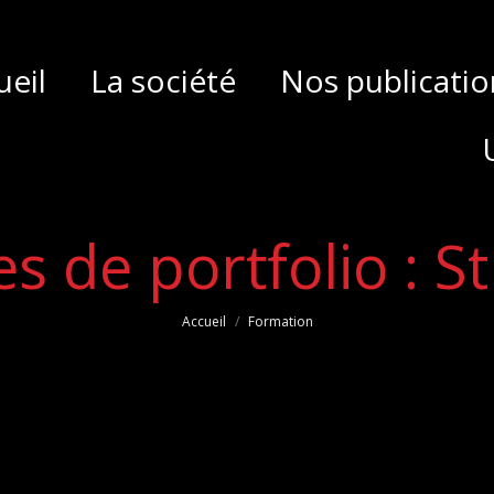
ueil
La société
Nos publicatio
ueil
La société
Nos publicatio
es de portfolio :
St
Vous êtes ici :
Accueil
Formation