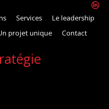
ns
Services
Le leadership
LinkedI
ns
Services
Le leadership
page
Un projet unique
Contact
opens
Un projet unique
Contact
in
new
window
ratégie